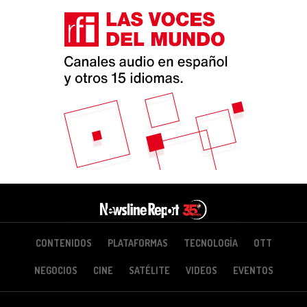
CONTENIDOS
PLATAFORMAS
TECNOLOGÍA
OTT
NEGOCIOS
CINE
SATÉLITE
VIDEOS
EVENTOS