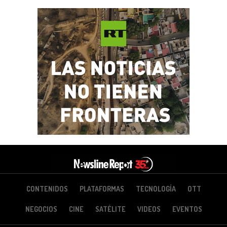
CONTENIDOS
PLATAFORMAS
TECNOLOGÍA
OTT
NEGOCIOS
CINE
SATÉLITE
VIDEOS
EVENTOS