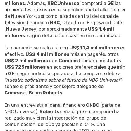
millones
. Además,
NBCUniversal
comprará a
GE
las
propiedades que usa en el simbólico Rockefeller Center
de Nueva York, así como la sede central del canal de
televisión financiero
NBC
, situado en Englewood Cliffs
(Nueva Jersey) por aproximadamente
US$ 1,4 mil
millones
, según detalló Comcast en un comunicado.
La operación se realizará con
US$ 11,4 mil millones
en
efectivo,
US$ 4 mil millones
más en pagarés, otros
US$ 2 mil millones
que
Comcast
tomará prestado y
US$ 725 millones
en acciones preferenciales que irán
a
GE
, según indicó la operadora. La compra se debe a
"nuestro optimismo sobre el futuro de NBC Universal"
,
señaló el presidente y consejero delegado de
Comcast
,
Brian Roberts
.
En una entrevista al canal financiero
CNBC
(parte de
NBC Universal),
Roberts
señaló que su compañía ha
realizado muy bien la integración del grupo de
comunicación, del que ya poseían el 51 %, una
operación anunciada en enero de 2011 tras trece