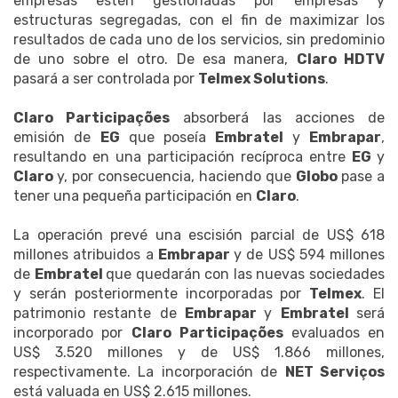
empresas estén gestionadas por empresas y
estructuras segregadas, con el fin de maximizar los
resultados de cada uno de los servicios, sin predominio
de uno sobre el otro. De esa manera,
Claro HDTV
pasará a ser controlada por
Telmex Solutions
.
Claro Participações
absorberá las acciones de
emisión de
EG
que poseía
Embratel
y
Embrapar
,
resultando en una participación recíproca entre
EG
y
Claro
y, por consecuencia, haciendo que
Globo
pase a
tener una pequeña participación en
Claro
.
La operación prevé una escisión parcial de US$ 618
millones atribuidos a
Embrapar
y de US$ 594 millones
de
Embratel
que quedarán con las nuevas sociedades
y serán posteriormente incorporadas por
Telmex
. El
patrimonio restante de
Embrapar
y
Embratel
será
incorporado por
Claro
Participações
evaluados en
US$ 3.520 millones y de US$ 1.866 millones,
respectivamente. La incorporación de
NET Serviços
está valuada en US$ 2.615 millones.