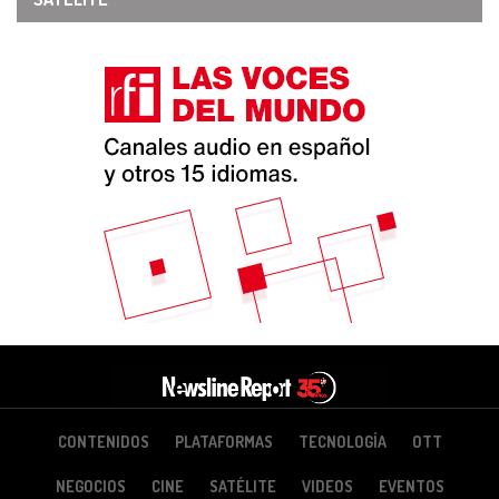
CONTENIDOS
PLATAFORMAS
TECNOLOGÍA
OTT
NEGOCIOS
CINE
SATÉLITE
VIDEOS
EVENTOS