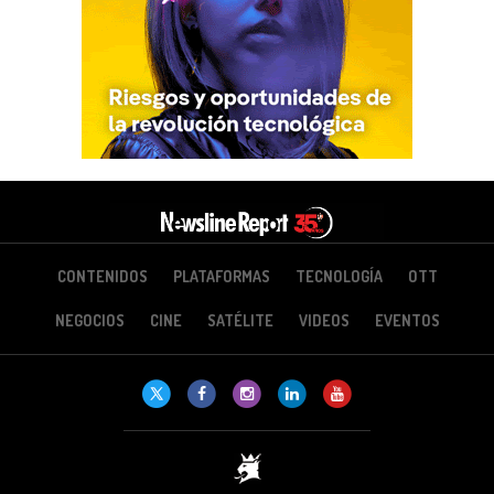
CONTENIDOS
PLATAFORMAS
TECNOLOGÍA
OTT
NEGOCIOS
CINE
SATÉLITE
VIDEOS
EVENTOS