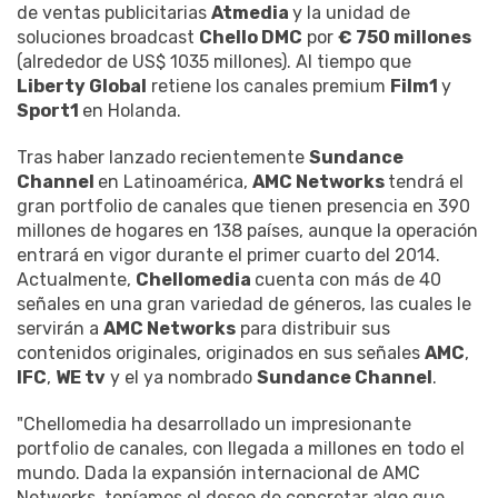
de ventas publicitarias
Atmedia
y la unidad de
soluciones broadcast
Chello DMC
por
€ 750 millones
(alrededor de US$ 1035 millones). Al tiempo que
Liberty Global
retiene los canales premium
Film1
y
Sport1
en Holanda.
Tras haber lanzado recientemente
Sundance
Channel
en Latinoamérica,
AMC Networks
tendrá el
gran portfolio de canales que tienen presencia en 390
millones de hogares en 138 países, aunque la operación
entrará en vigor durante el primer cuarto del 2014.
Actualmente,
Chellomedia
cuenta con más de 40
señales en una gran variedad de géneros, las cuales le
servirán a
AMC Networks
para distribuir sus
contenidos originales, originados en sus señales
AMC
,
IFC
,
WE tv
y el ya nombrado
Sundance Channel
.
"Chellomedia ha desarrollado un impresionante
portfolio de canales, con llegada a millones en todo el
mundo. Dada la expansión internacional de AMC
Networks, teníamos el deseo de concretar algo que