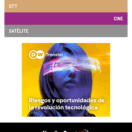
OTT
CINE
SATÉLITE