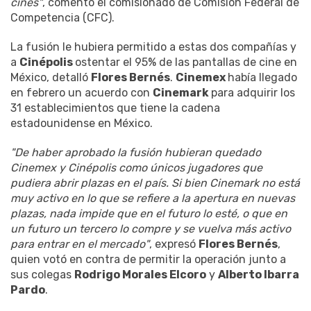
cines"
, comentó el comisionado de Comisión Federal de
Competencia (CFC).
La fusión le hubiera permitido a estas dos compañías y
a
Cinépolis
ostentar el 95% de las pantallas de cine en
México, detalló
Flores Bernés
.
Cinemex
había llegado
en febrero un acuerdo con
Cinemark
para adquirir los
31 establecimientos que tiene la cadena
estadounidense en México.
"De haber aprobado la fusión hubieran quedado
Cinemex y Cinépolis como únicos jugadores que
pudiera abrir plazas en el país. Si bien Cinemark no está
muy activo en lo que se refiere a la apertura en nuevas
plazas, nada impide que en el futuro lo esté, o que en
un futuro un tercero lo compre y se vuelva más activo
para entrar en el mercado"
, expresó
Flores Bernés
,
quien votó en contra de permitir la operación junto a
sus colegas
Rodrigo Morales Elcoro
y
Alberto Ibarra
Pardo
.