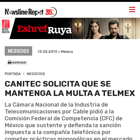
Togg
navi
NEGOCIOS
13.02.2013 > México
IMPRIMIR
PORTADA
NEGOCIOS
CANITEC SOLICITA QUE SE
MANTENGA LA MULTA A TELMEX
La Cámara Nacional de la Industria de
Telecomunicaciones por Cable pidió a la
Comisión Federal de Competencia (CFC) de
México que sustente y defienda la sanción
impuesta a la compañía telefónica por
cometer prácticas monopólicas en el mercado