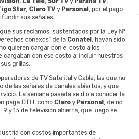
visión
,
La
Tele
,
Sur TV
y
Paraná TV
,
Tigo Star
,
Claro TV
y
Personal
, por el pago
ifundir sus señales.
que sus reclamos, sustentados por la Ley Nº
Derechos conexos” de la
Conatel
, hayan sido
o quieren cargar con el costo a los
e cargaban con ese costo al incluir nuestros
us grillas.
operadoras de TV Satelital y Cable, las que no
 de las señales de canales abiertos, y que
servicio. La semana pasada se dio a conocer la
sión paga DTH, como
Claro
y
Personal
, de no
, 9 y 13 de televisión abierta, que luego se
dustria con costos importantes de