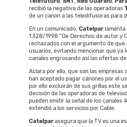
Telefuturo
,
SNT
,
Red
Guaraní
,
Para
recibió la negativa de las operadoras
de un canon a las teledifusoras para d
En un comunicado,
Catelpar
lamenta 
1.328/1998 “De Derechos de autor y 
rechazados con el argumento de que n
usuarios, evitando mencionar que ya l
canales engrosando así las ofertas de s
Aclara por ello, que son las empresas 
han aceptado pagar cánones por el uso
por ello excluirán de sus grillas este 
decisión de las operadoras de televi
pueden emitir la señal de los canales 4
extendió a los servicios por Cable.
Catelpar
asegura que la TV es una in