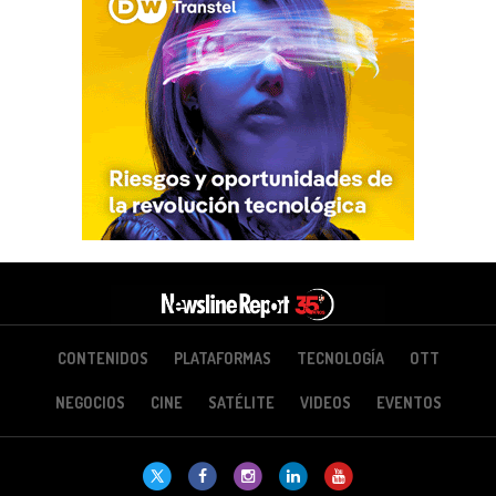
CONTENIDOS
PLATAFORMAS
TECNOLOGÍA
OTT
NEGOCIOS
CINE
SATÉLITE
VIDEOS
EVENTOS