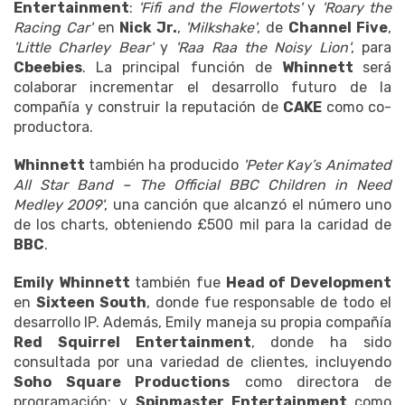
Entertainment
:
'Fifi and the Flowertots'
y
'Roary the
Racing Car'
en
Nick Jr.
,
'Milkshake'
, de
Channel Five
,
'Little Charley Bear'
y
'Raa Raa the Noisy Lion'
, para
Cbeebies
. La principal función de
Whinnett
será
colaborar incrementar el desarrollo futuro de la
compañía y construir la reputación de
CAKE
como co-
productora.
Whinnett
también ha producido
'Peter Kay’s Animated
All Star Band – The Official BBC Children in Need
Medley 2009'
, una canción que alcanzó el número uno
de los charts, obteniendo £500 mil para la caridad de
BBC
.
Emily Whinnett
también fue
Head of Development
en
Sixteen South
, donde fue responsable de todo el
desarrollo IP. Además, Emily maneja su propia compañía
Red Squirrel Entertainment
, donde ha sido
consultada por una variedad de clientes, incluyendo
Soho Square Productions
como directora de
programación; y
Spinmaster Entertainment
como