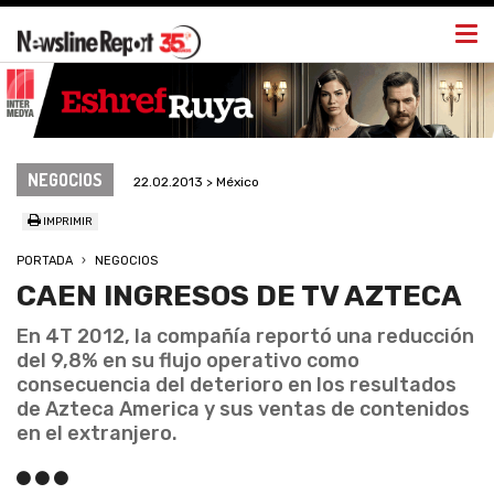
Togg
navi
NEGOCIOS
22.02.2013 > México
IMPRIMIR
PORTADA
NEGOCIOS
CAEN INGRESOS DE TV AZTECA
En 4T 2012, la compañía reportó una reducción
del 9,8% en su flujo operativo como
consecuencia del deterioro en los resultados
de Azteca America y sus ventas de contenidos
en el extranjero.