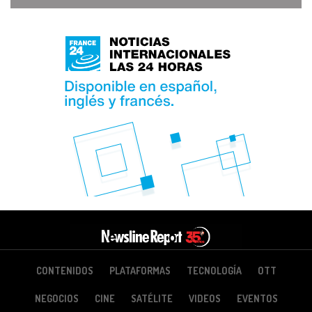
CONTENIDOS
PLATAFORMAS
TECNOLOGÍA
OTT
NEGOCIOS
CINE
SATÉLITE
VIDEOS
EVENTOS