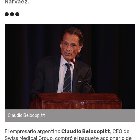
Narváez.
Claudio Belocopitt
El empresario argentino
Claudio Belocopitt
, CEO de
Swiss Medical Group, compró el paquete accionario de