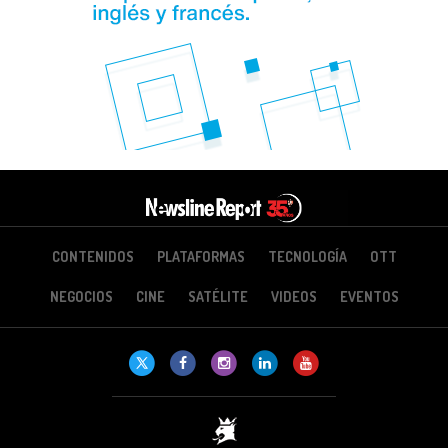
CONTENIDOS
PLATAFORMAS
TECNOLOGÍA
OTT
NEGOCIOS
CINE
SATÉLITE
VIDEOS
EVENTOS