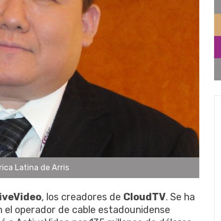
ca Latina de Arris
iveVideo
, los creadores de
CloudTV
. Se ha
 el operador de cable estadounidense