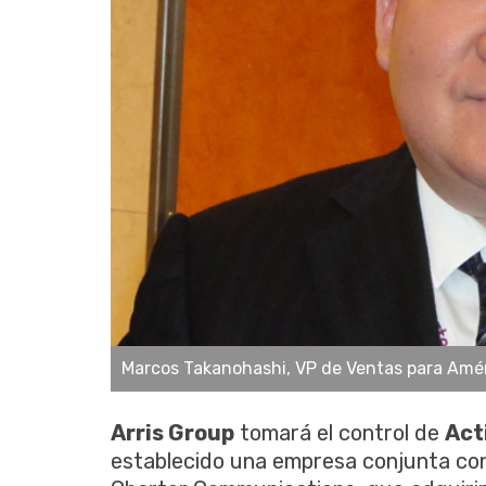
Marcos Takanohashi, VP de Ventas para Améri
Arris Group
tomará el control de
Act
establecido una empresa conjunta con