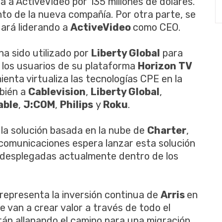
 a ActiveVideo por 135 millones de dólares.
ento de la nueva compañía. Por otra parte, se
ará liderando a
ActiveVideo
como CEO.
ha sido utilizado por
Liberty Global
para
e los usuarios de su plataforma
Horizon TV
enta virtualiza las tecnologías CPE en la
mbién a
Cablevision
,
Liberty Global
,
able
,
J:COM
,
Philips
y
Roku
.
 la solución basada en la nube de
Charter
,
ecomunicaciones espera lanzar esta solución
” desplegadas actualmente dentro de los
representa la inversión continua de
Arris
en
van a crear valor a través de todo el
tán allanando el camino para una migración