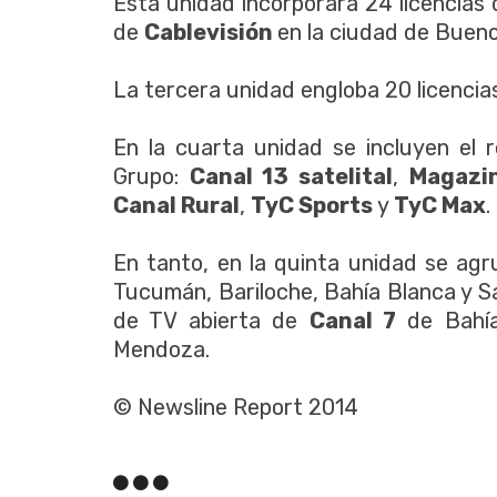
Esta unidad incorporará 24 licencias 
de
Cablevisión
en la ciudad de Bueno
La tercera unidad engloba 20 licencia
En la cuarta unidad se incluyen el r
Grupo:
Canal 13 satelital
,
Magazi
Canal Rural
,
TyC Sports
y
TyC Max
.
En tanto, en la quinta unidad se agr
Tucumán, Bariloche, Bahía Blanca y San
de TV abierta de
Canal 7
de Bahía
Mendoza.
© Newsline Report 2014