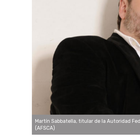
Martín Sabbatella, titular de la Autoridad F
(AFSCA)