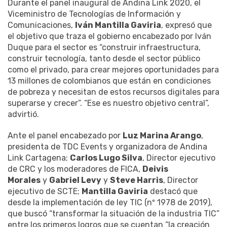
Durante el panel inaugural de Andina Link 2020, el
Viceministro de Tecnologías de Información y
Comunicaciones,
Iván Mantilla Gaviria
, expresó que
el objetivo que traza el gobierno encabezado por Iván
Duque para el sector es “construir infraestructura,
construir tecnología, tanto desde el sector público
como el privado, para crear mejores oportunidades para
13 millones de colombianos que están en condiciones
de pobreza y necesitan de estos recursos digitales para
superarse y crecer”. “Ese es nuestro objetivo central”,
advirtió.
Ante el panel encabezado por
Luz Marina Arango
,
presidenta de TDC Events y organizadora de Andina
Link Cartagena;
Carlos Lugo Silva
, Director ejecutivo
de CRC y los moderadores de FICA,
Deivis
Morales
y
Gabriel Levy
y
Steve Harris
, Director
ejecutivo de SCTE;
Mantilla Gaviria
destacó que
desde la implementación de ley TIC (nº 1978 de 2019),
que buscó “transformar la situación de la industria TIC”
entre los primeros logros que se cuentan “la creación