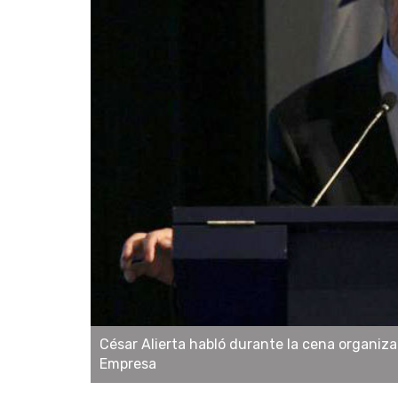
César Alierta habló durante la cena organiz
Empresa