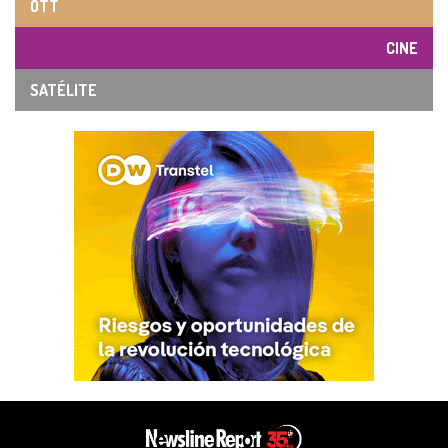
OTT
CINE
SATÉLITE