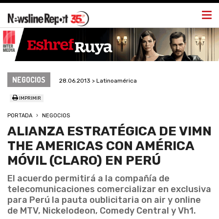
Togg
navi
NEGOCIOS
28.06.2013 > Latinoamérica
IMPRIMIR
PORTADA
NEGOCIOS
ALIANZA ESTRATÉGICA DE VIMN
THE AMERICAS CON AMÉRICA
MÓVIL (CLARO) EN PERÚ
El acuerdo permitirá a la compañía de
telecomunicaciones comercializar en exclusiva
para Perú la pauta oublicitaria on air y online
de MTV, Nickelodeon, Comedy Central y Vh1.