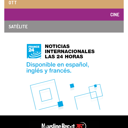
OTT
CINE
SATÉLITE