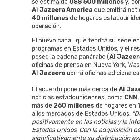
se estima de
US$ 500 millones
y, co
Al Jazeera America
que emitirá noti
40 millones
de hogares estadounidens
operación.
El nuevo canal, que tendrá su sede en
programas en Estados Unidos, y el rest
posee la cadena panárabe (
Al Jazeer
oficinas de prensa en Nueva York, Was
Al Jazeera
abrirá oficinas adicionale
El acuerdo pone más cerca de
Al Jaz
noticias estadounidenses, como
CNN
más de
260 millones
de hogares en 1
a los mercados de Estados Unidos.
"D
positivamente en las noticias y la in
Estados Unidos
.
Con la adquisición de
significativamente su distribución ex