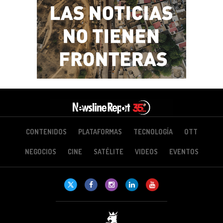
CONTENIDOS
PLATAFORMAS
TECNOLOGÍA
OTT
NEGOCIOS
CINE
SATÉLITE
VIDEOS
EVENTOS