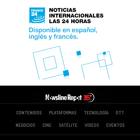
CONTENIDOS
PLATAFORMAS
TECNOLOGÍA
OTT
NEGOCIOS
CINE
SATÉLITE
VIDEOS
EVENTOS