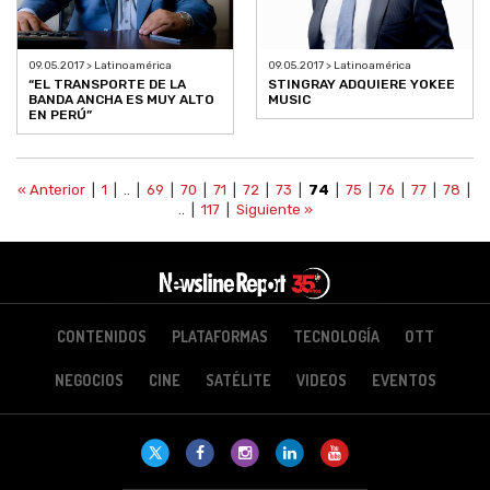
09.05.2017 > Latinoamérica
09.05.2017 > Latinoamérica
“EL TRANSPORTE DE LA
STINGRAY ADQUIERE YOKEE
BANDA ANCHA ES MUY ALTO
MUSIC
EN PERÚ”
« Anterior
|
1
| .. |
69
|
70
|
71
|
72
|
73
|
74
|
75
|
76
|
77
|
78
|
.. |
117
|
Siguiente »
CONTENIDOS
PLATAFORMAS
TECNOLOGÍA
OTT
NEGOCIOS
CINE
SATÉLITE
VIDEOS
EVENTOS