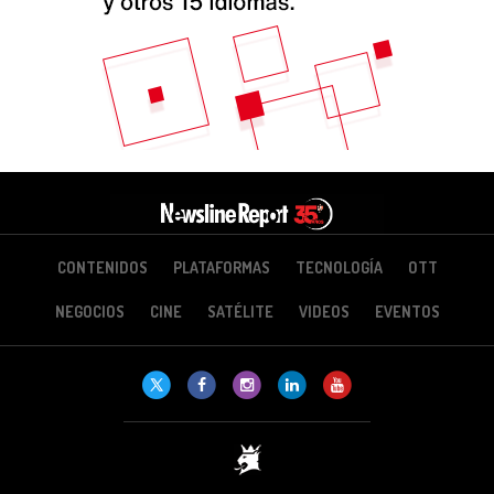
CONTENIDOS
PLATAFORMAS
TECNOLOGÍA
OTT
NEGOCIOS
CINE
SATÉLITE
VIDEOS
EVENTOS