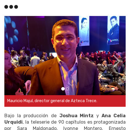
Mauricio Majul, director general de Azteca Trece.
Bajo la producción de
Joshua Mintz
y
Ana Celia
Urquidi
, la teleserie de 90 capítulos es protagonizada
por Sara Maldonado, Ivonne Montero, Ernesto