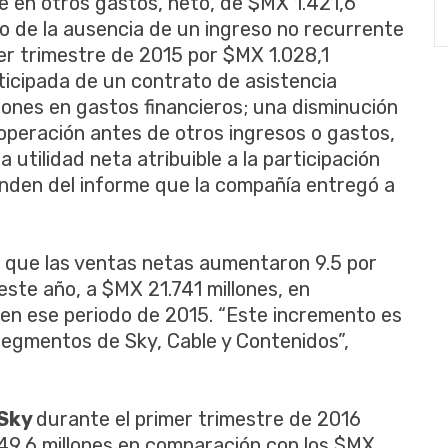
e en otros gastos, neto, de $MX 1.421,6
o de la ausencia de un ingreso no recurrente
mer trimestre de 2015 por $MX 1.028,1
nticipada de un contrato de asistencia
ones en gastos financieros; una disminución
 operación antes de otros ingresos o gastos,
 utilidad neta atribuible a la participación
enden del informe que la compañía entregó a
la que las ventas netas aumentaron 9.5 por
este año, a $MX 21.741 millones, en
 en ese periodo de 2015. “Este incremento es
 segmentos de Sky, Cable y Contenidos”,
Sky
durante el primer trimestre de 2016
49,6 millones en comparación con los $MX