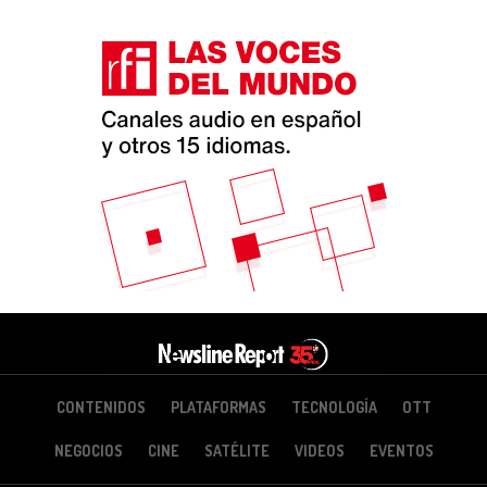
CONTENIDOS
PLATAFORMAS
TECNOLOGÍA
OTT
NEGOCIOS
CINE
SATÉLITE
VIDEOS
EVENTOS