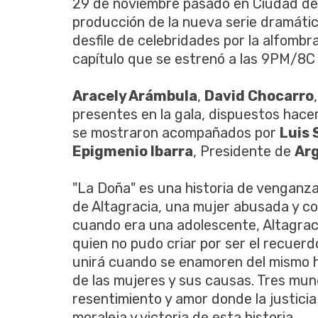
29 de noviembre pasado en Ciudad de 
producción de la nueva serie dramátic
desfile de celebridades por la alfombr
capítulo que se estrenó a las 9PM/8C
Aracely Arámbula
,
David Chocarro
presentes en la gala, dispuestos hace
se mostraron acompañados por
Luis 
Epigmenio Ibarra
, Presidente de
Arg
"La Doña" es una historia de venganza
de Altagracia, una mujer abusada y con
cuando era una adolescente, Altagraci
quien no pudo criar por ser el recuerdo
unirá cuando se enamoren del mismo 
de las mujeres y sus causas. Tres mu
resentimiento y amor donde la justici
moraleja y victoria de esta historia.