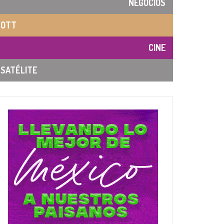
NEGOCIOS
OTT
CINE
SATÉLITE