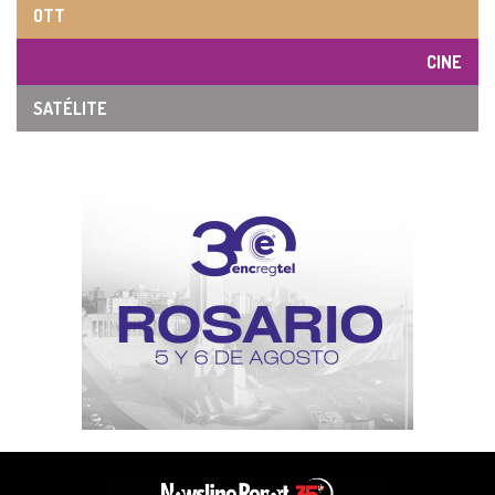
OTT
CINE
SATÉLITE