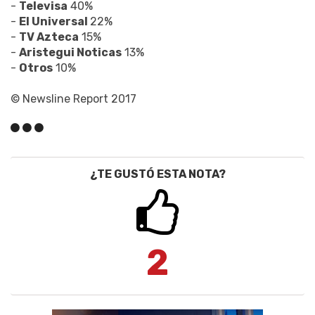
-
Televisa
40%
-
El Universal
22%
-
TV Azteca
15%
-
Aristegui Noticas
13%
-
Otros
10%
© Newsline Report 2017
¿TE GUSTÓ ESTA NOTA?
2