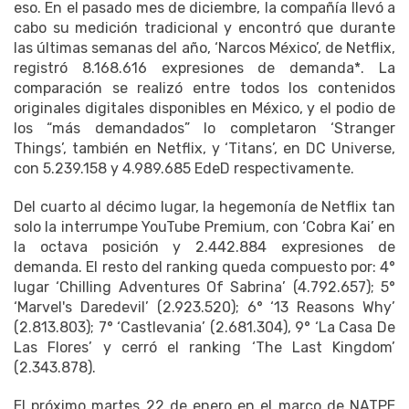
eso. En el pasado mes de diciembre, la compañía llevó a
cabo su medición tradicional y encontró que durante
las últimas semanas del año, ‘Narcos México’, de Netflix,
registró 8.168.616 expresiones de demanda*. La
comparación se realizó entre todos los contenidos
originales digitales disponibles en México, y el podio de
los “más demandados” lo completaron ‘Stranger
Things’, también en Netflix, y ‘Titans’, en DC Universe,
con 5.239.158 y 4.989.685 EdeD respectivamente.
Del cuarto al décimo lugar, la hegemonía de Netflix tan
solo la interrumpe YouTube Premium, con ‘Cobra Kai’ en
la octava posición y 2.442.884 expresiones de
demanda. El resto del ranking queda compuesto por: 4°
lugar ‘Chilling Adventures Of Sabrina’ (4.792.657); 5°
‘Marvel's Daredevil’ (2.923.520); 6° ‘13 Reasons Why’
(2.813.803); 7° ‘Castlevania’ (2.681.304), 9° ‘La Casa De
Las Flores’ y cerró el ranking ‘The Last Kingdom’
(2.343.878).
El próximo martes 22 de enero en el marco de NATPE