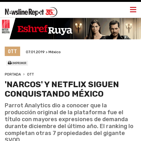
Togg
navi
OTT
07.01.2019 > México
IMPRIMIR
PORTADA
OTT
'NARCOS' Y NETFLIX SIGUEN
CONQUISTANDO MÉXICO
Parrot Analytics dio a conocer que la
producción original de la plataforma fue el
título con mayores expresiones de demanda
durante diciembre del último año. El ranking lo
completan otras 7 propiedades del gigante
SVOD.