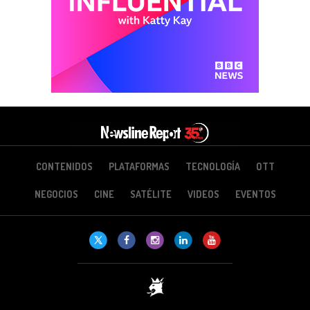
CONTENIDOS
PLATAFORMAS
TECNOLOGÍA
OTT
NEGOCIOS
CINE
SATÉLITE
VIDEOS
EVENTOS