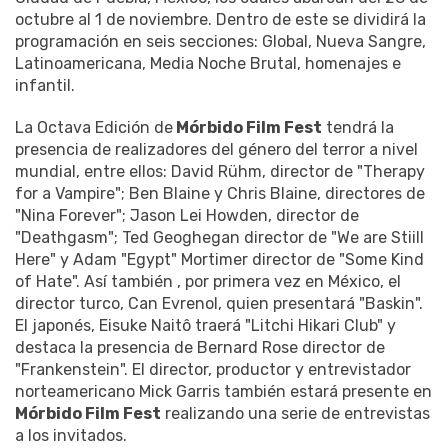
octubre al 1 de noviembre. Dentro de este se dividirá la
programación en seis secciones: Global, Nueva Sangre,
Latinoamericana, Media Noche Brutal, homenajes e
infantil.
La Octava Edición de
Mórbido Film Fest
tendrá la
presencia de realizadores del género del terror a nivel
mundial, entre ellos: David Rühm, director de "Therapy
for a Vampire"; Ben Blaine y Chris Blaine, directores de
"Nina Forever"; Jason Lei Howden, director de
"Deathgasm"; Ted Geoghegan director de "We are Stiill
Here" y Adam "Egypt" Mortimer director de "Some Kind
of Hate". Así también , por primera vez en México, el
director turco, Can Evrenol, quien presentará "Baskin".
El japonés, Eisuke Naitô traerá "Litchi Hikari Club" y
destaca la presencia de Bernard Rose director de
"Frankenstein". El director, productor y entrevistador
norteamericano Mick Garris también estará presente en
Mórbido Film Fest
realizando una serie de entrevistas
a los invitados.