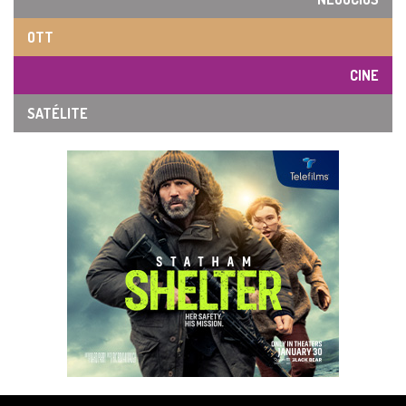
OTT
CINE
SATÉLITE