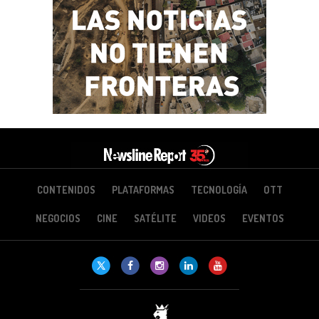
CONTENIDOS
PLATAFORMAS
TECNOLOGÍA
OTT
NEGOCIOS
CINE
SATÉLITE
VIDEOS
EVENTOS