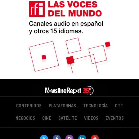
CONTENIDOS
PLATAFORMAS
TECNOLOGÍA
OTT
NEGOCIOS
CINE
SATÉLITE
VIDEOS
EVENTOS