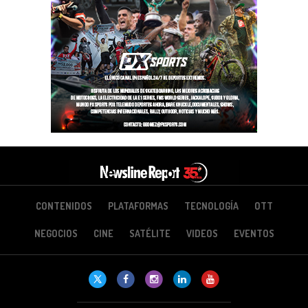
CONTENIDOS
PLATAFORMAS
TECNOLOGÍA
OTT
NEGOCIOS
CINE
SATÉLITE
VIDEOS
EVENTOS