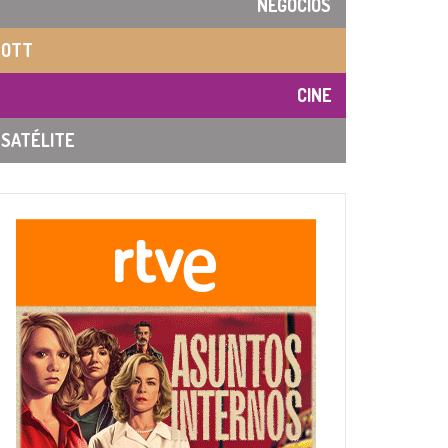
NEGOCIOS
OTT
CINE
SATÉLITE