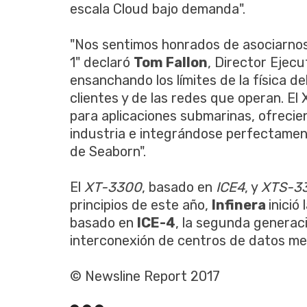
escala Cloud bajo demanda".
"Nos sentimos honrados de asociarnos
1" declaró
Tom Fallon
, Director Ejec
ensanchando los límites de la física d
clientes y de las redes que operan. E
para aplicaciones submarinas, ofrecie
industria e integrándose perfectament
de Seaborn".
El
XT-3300
, basado en
ICE4
, y
XTS-3
principios de este año,
Infinera
inició
basado en
ICE-4
, la segunda generac
interconexión de centros de datos me
© Newsline Report 2017