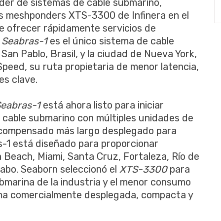
líder de sistemas de cable submarino,
os meshponders XTS-3300 de Infinera en el
de ofrecer rápidamente servicios de
.
Seabras-1
es el único sistema de cable
an Pablo, Brasil, y la ciudad de Nueva York,
peed, su ruta propietaria de menor latencia,
es clave.
eabras-1
está ahora listo para iniciar
 cable submarino con múltiples unidades de
no compensado más largo desplegado para
-1 está diseñado para proporcionar
ia Beach, Miami, Santa Cruz, Fortaleza, Río de
 Cabo. Seaborn seleccionó el
XTS-3300
para
ubmarina de la industria y el menor consumo
rma comercialmente desplegada, compacta y