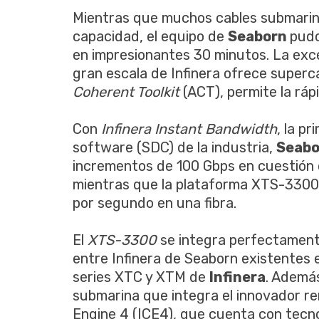
Mientras que muchos cables submarino
capacidad, el equipo de
Seaborn
pudo
en impresionantes 30 minutos. La exce
gran escala de Infinera ofrece superca
Coherent Toolkit
(ACT), permite la rá
Con
Infinera Instant Bandwidth
, la p
software (SDC) de la industria,
Seab
incrementos de 100 Gbps en cuestión d
mientras que la plataforma XTS-3300 p
por segundo en una fibra.
El
XTS-3300
se integra perfectament
entre Infinera de Seaborn existentes e
series XTC y XTM de
Infinera
. Ademá
submarina que integra el innovador ren
Engine 4 (ICE4), que cuenta con tecn