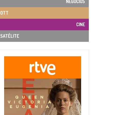
NEGOCIOS
OTT
CINE
SATÉLITE
relio Valcárcel de Imagen TV.