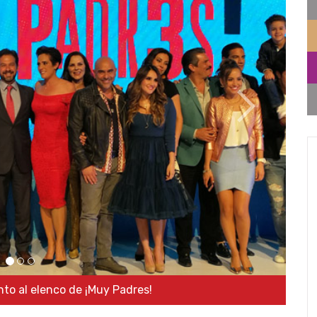
adres!
Heberto Taracena junto a Au