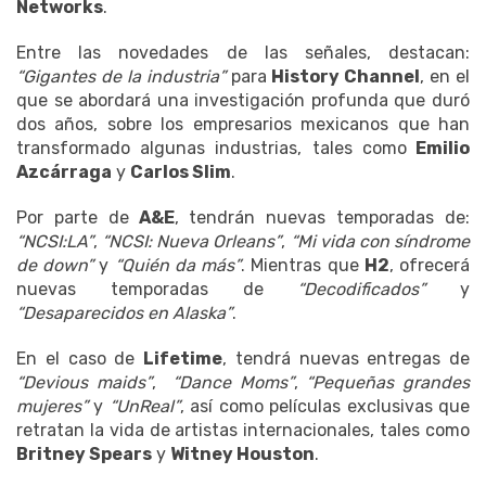
Networks
.
Entre las novedades de las señales, destacan:
“Gigantes de la industria”
para
History Channel
, en el
que se abordará una investigación profunda que duró
dos años, sobre los empresarios mexicanos que han
transformado algunas industrias, tales como
Emilio
Azcárraga
y
Carlos Slim
.
Por parte de
A&E
, tendrán nuevas temporadas de:
“NCSI:LA”
,
“NCSI: Nueva Orleans”
,
“Mi vida con síndrome
de down”
y
“Quién da más”
. Mientras que
H2
, ofrecerá
nuevas temporadas de
“Decodificados”
y
“Desaparecidos en Alaska”
.
En el caso de
Lifetime
, tendrá nuevas entregas de
“Devious maids”
,
“Dance Moms”
,
“Pequeñas grandes
mujeres”
y
“UnReal”
, así como películas exclusivas que
retratan la vida de artistas internacionales, tales como
Britney Spears
y
Witney Houston
.