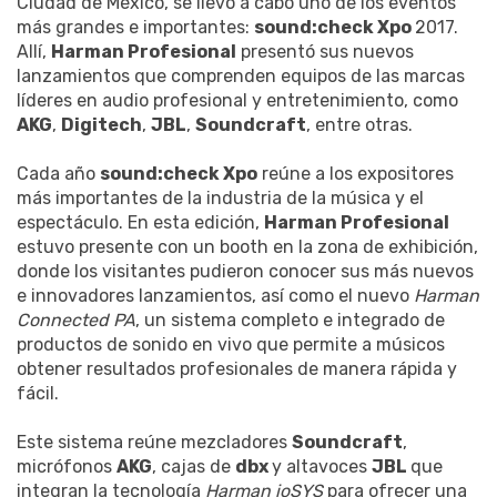
Ciudad de México, se llevó a cabo uno de los eventos
más grandes e importantes:
sound:check Xpo
2017.
Allí,
Harman Profesional
presentó sus nuevos
lanzamientos que comprenden equipos de las marcas
líderes en audio profesional y entretenimiento, como
AKG
,
Digitech
,
JBL
,
Soundcraft
, entre otras.
Cada año
sound:check Xpo
reúne a los expositores
más importantes de la industria de la música y el
espectáculo. En esta edición,
Harman Profesional
estuvo presente con un booth en la zona de exhibición,
donde los visitantes pudieron conocer sus más nuevos
e innovadores lanzamientos, así como el nuevo
Harman
Connected PA
, un sistema completo e integrado de
productos de sonido en vivo que permite a músicos
obtener resultados profesionales de manera rápida y
fácil.
Este sistema reúne mezcladores
Soundcraft
,
micrófonos
AKG
, cajas de
dbx
y altavoces
JBL
que
integran la tecnología
Harman ioSYS
para ofrecer una