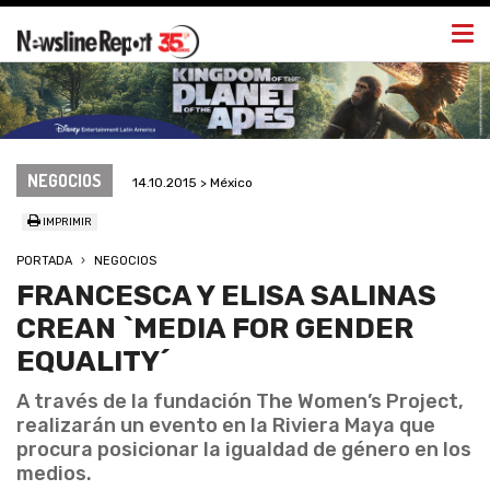
Togg
navi
NEGOCIOS
14.10.2015 > México
IMPRIMIR
PORTADA
NEGOCIOS
FRANCESCA Y ELISA SALINAS
CREAN `MEDIA FOR GENDER
EQUALITY´
A través de la fundación The Women’s Project,
realizarán un evento en la Riviera Maya que
procura posicionar la igualdad de género en los
medios.