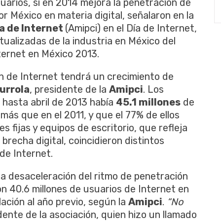
uarios, si en 2014 mejora la penetración de
or México en materia digital, señalaron en la
a de Internet
(Amipci) en el Día de Internet,
tualizadas de la industria en México del
ternet en México 2013.
ón de Internet tendrá un crecimiento de
urrola
, presidente de la
Amipci
. Los
 hasta abril de 2013 había
45.1 millones
de
 más que en el 2011, y que el 77% de ellos
 fijas y equipos de escritorio, que refleja
 brecha digital, coincidieron distintos
de Internet.
la desaceleración del ritmo de penetración
ron 40.6 millones de usuarios de Internet en
ación al año previo, según la
Amipci
.
“No
idente de la asociación, quien hizo un llamado