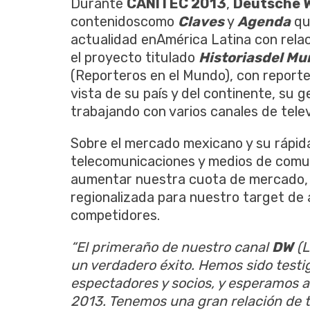
Durante
CANITEC 2013
,
Deutsche W
contenidoscomo
Claves
y
Agenda
qu
actualidad enAmérica Latina con rela
el proyecto titulado
Historias
del Mu
(Reporteros en el Mundo), con report
vista de su país y del continente, su 
trabajando con varios canales de telev
Sobre el mercado mexicano y su rápida
telecomunicaciones y medios de comu
aumentar nuestra cuota de mercado, p
regionalizada para nuestro target de 
competidores.
“
El primer
año de nuestro canal
DW
(L
un verdadero éxito. Hemos sido test
espectadores y socios, y esperamos am
2013. Tenemos una gran relación de 