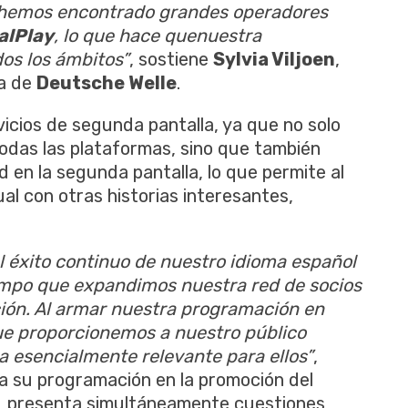
 hemos encontrado grandes operadores
alPlay
,
lo que hace que
nuestra
os los ámbitos”
, sostiene
Sylvia Viljoen
,
ca de
Deutsche Welle
.
icios de segunda pantalla, ya que no solo
todas las plataformas, sino que también
 en la segunda pantalla, lo que permite al
al con otras historias interesantes,
l éxito continuo de nuestro idioma español
iempo que expandimos nuestra red de socios
ión. Al armar nuestra programación en
e proporcionemos a nuestro público
a esencialmente relevante para ellos”
,
 su programación en la promoción del
s, presenta simultáneamente cuestiones