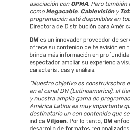
asociación con
OPMA
. Pero también
como
Megacable
,
Cablevisión
y
Tot
programación esté disponibles en tod
Directora de Distribución para Améri
DW
es un innovador proveedor de serv
ofrece su contenido de televisión en 
brinda más información en profundidad
espectador ampliar su experiencia visu
características y análisis.
“Nuestro objetivo es construir
sobre e
en el canal DW (Latinoamerica), al t
y nuestra amplia gama de programac
América Latina es muy importante qu
destinatario un con contenido que se
indica
Viljoen
. Por lo tanto,
DW
enfoca
desarrollo de formatos regionalizado