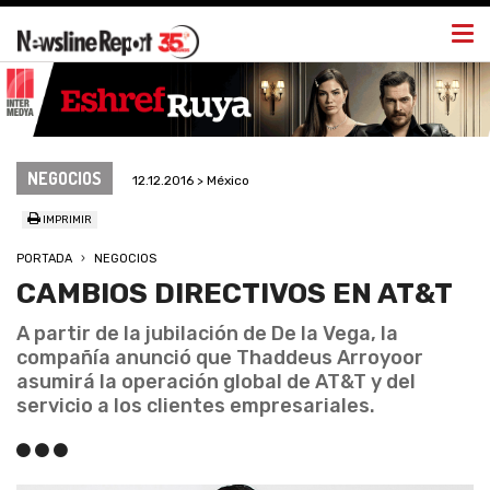
Togg
navi
NEGOCIOS
12.12.2016 > México
IMPRIMIR
PORTADA
NEGOCIOS
CAMBIOS DIRECTIVOS EN AT&T
A partir de la jubilación de De la Vega, la
compañía anunció que Thaddeus Arroyoor
asumirá la operación global de AT&T y del
servicio a los clientes empresariales.