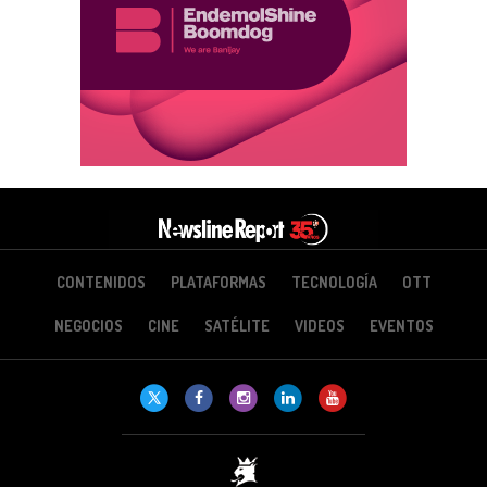
CONTENIDOS
PLATAFORMAS
TECNOLOGÍA
OTT
NEGOCIOS
CINE
SATÉLITE
VIDEOS
EVENTOS