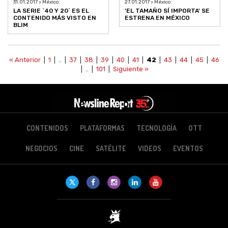
31.01.2017 > México
27.01.2017 > México
LA SERIE `40 Y 20´ ES EL
'EL TAMAÑO SÍ IMPORTA' SE
CONTENIDO MÁS VISTO EN
ESTRENA EN MÉXICO
BLIM
« Anterior
|
1
| .. |
37
|
38
|
39
|
40
|
41
|
42
|
43
|
44
|
45
|
46
| .. |
101
|
Siguiente »
CONTENIDOS
PLATAFORMAS
TECNOLOGÍA
OTT
NEGOCIOS
CINE
SATÉLITE
VIDEOS
EVENTOS