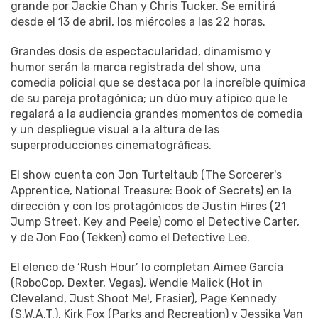
grande por Jackie Chan y Chris Tucker. Se emitirá
desde el 13 de abril, los miércoles a las 22 horas.
Grandes dosis de espectacularidad, dinamismo y
humor serán la marca registrada del show, una
comedia policial que se destaca por la increíble química
de su pareja protagónica; un dúo muy atípico que le
regalará a la audiencia grandes momentos de comedia
y un despliegue visual a la altura de las
superproducciones cinematográficas.
El show cuenta con Jon Turteltaub (The Sorcerer's
Apprentice, National Treasure: Book of Secrets) en la
dirección y con los protagónicos de Justin Hires (21
Jump Street, Key and Peele) como el Detective Carter,
y de Jon Foo (Tekken) como el Detective Lee.
El elenco de ‘Rush Hour’ lo completan Aimee García
(RoboCop, Dexter, Vegas), Wendie Malick (Hot in
Cleveland, Just Shoot Me!, Frasier), Page Kennedy
(S.W.A.T.), Kirk Fox (Parks and Recreation) y Jessika Van