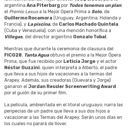
argentina
Ana Piterbarg
por
Todos tenemos un plan
;
el
Premio Lexus
a la Mejor Opera Prima a
Solo
, de
Guillermo Rocamora
(Uruguay, Argentina, Holanda y
Francia), y
La piscina
, de
Carlos Machado Quintela
(Cuba y Venezuela), con una mención honorífica a
Villegas
, del director argentino
Gonzalo Tobal
.
Mientras que durante la ceremonia de clausura del
FICG28
,
Tanta Agua
obtuvo el premio a la Mejor Ópera
Prima, que fue recibido por
Leticia Jorge
y el actor
Néstor Guzzini
, quien interpreta a Alberto, el padre
que lleva a sus hijos de vacaciones a la termas del
Arapey. Además, sus creadoras (Guevara y Jorge)
ganaron el
Jordan Ressler Screenwriting Award
por el guión de su primer film.
La película, ambientada en el litoral uruguayo, narra las
peripecias de un padre que lleva a sus dos hijos a
vacacionar a las Termas del Arapey. Serán unos días en
los cuales no parará de llover.