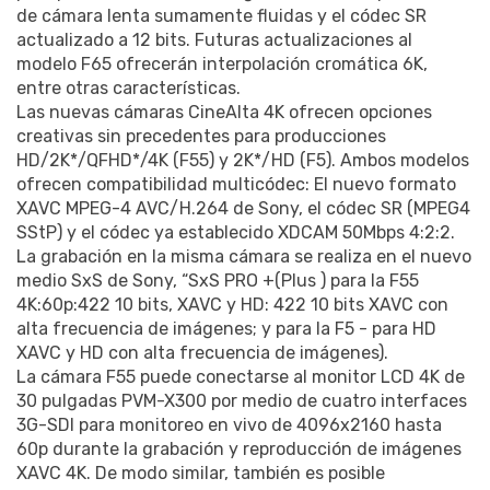
de cámara lenta sumamente fluidas y el códec SR
actualizado a 12 bits. Futuras actualizaciones al
modelo F65 ofrecerán interpolación cromática 6K,
entre otras características.
Las nuevas cámaras CineAlta 4K ofrecen opciones
creativas sin precedentes para producciones
HD/2K*/QFHD*/4K (F55) y 2K*/HD (F5). Ambos modelos
ofrecen compatibilidad multicódec: El nuevo formato
XAVC MPEG-4 AVC/H.264 de Sony, el códec SR (MPEG4
SStP) y el códec ya establecido XDCAM 50Mbps 4:2:2.
La grabación en la misma cámara se realiza en el nuevo
medio SxS de Sony, “SxS PRO +(Plus ) para la F55
4K:60p:422 10 bits, XAVC y HD: 422 10 bits XAVC con
alta frecuencia de imágenes; y para la F5 - para HD
XAVC y HD con alta frecuencia de imágenes).
La cámara F55 puede conectarse al monitor LCD 4K de
30 pulgadas PVM-X300 por medio de cuatro interfaces
3G-SDI para monitoreo en vivo de 4096x2160 hasta
60p durante la grabación y reproducción de imágenes
XAVC 4K. De modo similar, también es posible