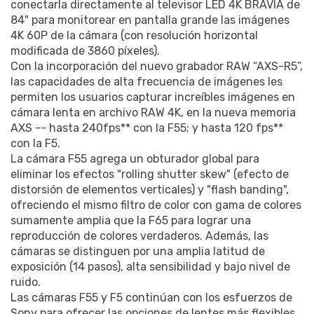
conectarla directamente al televisor LED 4K BRAVIA de
84" para monitorear en pantalla grande las imágenes
4K 60P de la cámara (con resolución horizontal
modificada de 3860 píxeles).
Con la incorporación del nuevo grabador RAW “AXS-R5”,
las capacidades de alta frecuencia de imágenes les
permiten los usuarios capturar increíbles imágenes en
cámara lenta en archivo RAW 4K, en la nueva memoria
AXS -- hasta 240fps** con la F55; y hasta 120 fps**
con la F5.
La cámara F55 agrega un obturador global para
eliminar los efectos "rolling shutter skew" (efecto de
distorsión de elementos verticales) y "flash banding",
ofreciendo el mismo filtro de color con gama de colores
sumamente amplia que la F65 para lograr una
reproducción de colores verdaderos. Además, las
cámaras se distinguen por una amplia latitud de
exposición (14 pasos), alta sensibilidad y bajo nivel de
ruido.
Las cámaras F55 y F5 continúan con los esfuerzos de
Sony para ofrecer las opciones de lentes más flexibles.