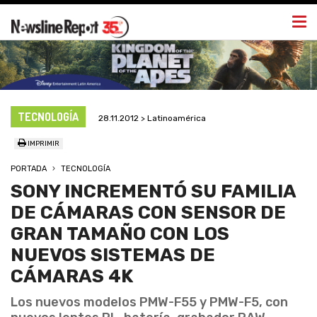
Togg
navi
TECNOLOGÍA
28.11.2012 > Latinoamérica
IMPRIMIR
PORTADA
TECNOLOGÍA
SONY INCREMENTÓ SU FAMILIA
DE CÁMARAS CON SENSOR DE
GRAN TAMAÑO CON LOS
NUEVOS SISTEMAS DE
CÁMARAS 4K
Los nuevos modelos PMW-F55 y PMW-F5, con