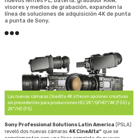
nuevos lentes PL, batería, grabador RAW,
visores y medios de grabación, expanden la
línea de soluciones de adquisición 4K de punta
a punta de Sony.
Las nuevas cámaras CineAlta 4K ofrecen opciones creativas
sin precedentes para producciones HD/2K*/QFHD*/4K (F55) y
2K*/HD (F5).
Sony Professional Solutions Latin America
(PSLA)
reveló dos nuevas cámaras
4K CineAlta™
que se