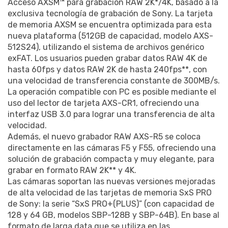
Acceso AXSM™ para grabación RAW 2K*/4K, basado a la
exclusiva tecnología de grabación de Sony. La tarjeta
de memoria AXSM se encuentra optimizada para esta
nueva plataforma (512GB de capacidad, modelo AXS-
512S24), utilizando el sistema de archivos genérico
exFAT. Los usuarios pueden grabar datos RAW 4K de
hasta 60fps y datos RAW 2K de hasta 240fps**, con
una velocidad de transferencia constante de 300MB/s.
La operación compatible con PC es posible mediante el
uso del lector de tarjeta AXS-CR1, ofreciendo una
interfaz USB 3.0 para lograr una transferencia de alta
velocidad.
Además, el nuevo grabador RAW AXS-R5 se coloca
directamente en las cámaras F5 y F55, ofreciendo una
solución de grabación compacta y muy elegante, para
grabar en formato RAW 2K** y 4K.
Las cámaras soportan las nuevas versiones mejoradas
de alta velocidad de las tarjetas de memoria SxS PRO
de Sony: la serie “SxS PRO+(PLUS)” (con capacidad de
128 y 64 GB, modelos SBP-128B y SBP-64B). En base al
formato de larga data que se utiliza en las